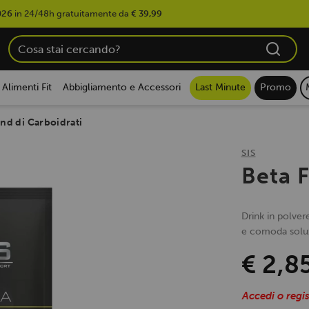
026
in 24/48h gratuitamente da
€ 39,99
Alimenti Fit
Abbigliamento e Accessori
Last Minute
Promo
nd di Carboidrati
SIS
Beta 
Drink in polvere
e comoda soluz
€ 2,8
Accedi o regis