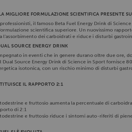
LA MIGLIORE FORMULAZIONE SCIENTIFICA PRESENTE S
professionisti, il famoso Beta Fuel Energy Drink di Science 
ormulazione scientifica superiore. Un nuovissimo rapporto 
l'assorbimento dei carboidrati e riduce i disturbi gastroint
DUAL SOURCE ENERGY DRINK
impegnato in eventi che in genere durano oltre due ore, dov
Fuel Dual Source Energy Drink di Science in Sport fornisce 80
getica isotonica, con un rischio minimo di disturbi gastro
TITUISCE IL RAPPORTO 2:1
odestrine e fruttosio aumenta la percentuale di carboidrati 
porto di 2:1
odestrine e fruttosio riduce i sintomi auto-riferiti di pien
FUEL SI È EVOLUTA