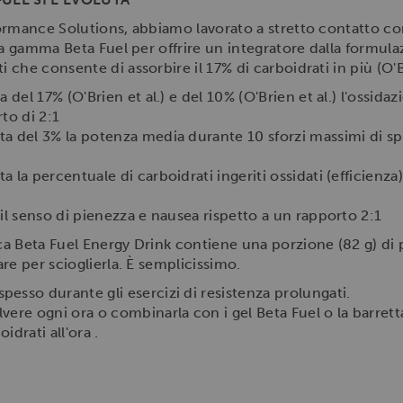
rmance Solutions, abbiamo lavorato a stretto contatto con gl
va gamma Beta Fuel per offrire un integratore dalla formulaz
he consente di assorbire il 17% di carboidrati in più (O'Br
 del 17% (O'Brien et al.) e del 10% (O'Brien et al.) l'ossida
to di 2:1
a del 3% la potenza media durante 10 sforzi massimi di spr
la percentuale di carboidrati ingeriti ossidati (efficienza)
il senso di pienezza e nausea rispetto a un rapporto 2:1
a Beta Fuel Energy Drink contiene una porzione (82 g) di p
re per scioglierla. È semplicissimo.
esso durante gli esercizi di resistenza prolungati.
vere ogni ora o combinarla con i gel Beta Fuel o la barret
drati all'ora .