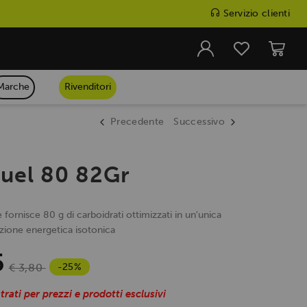
Servizio clienti
Marche
Rivenditori
Precedente
Successivo
Fuel 80 82Gr
 fornisce 80 g di carboidrati ottimizzati in un'unica
ione energetica isotonica
5
-25%
€ 3,80
trati per prezzi e prodotti esclusivi