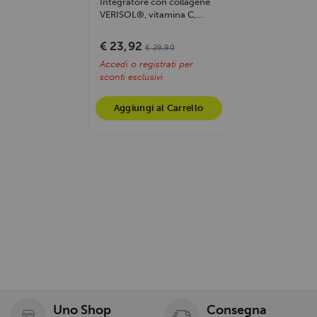
Integratore con collagene
VERISOL®, vitamina C,
carotenoidi e quercetina
per la...
€ 23,92
€ 29,90
Accedi o registrati per
sconti esclusivi
Aggiungi al Carrello
Uno Shop
Consegna