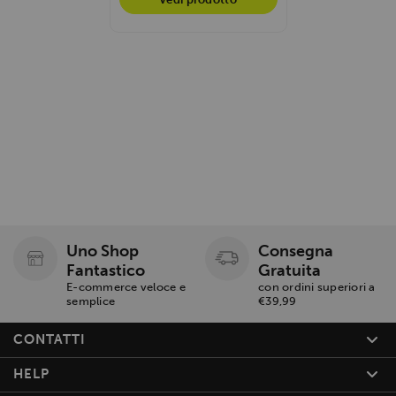
Uno Shop
Consegna
Fantastico
Gratuita
E-commerce veloce e
con ordini superiori a
semplice
€39,99
CONTATTI
HELP