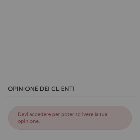
Utilizziamo i cookie per personalizzare contenuti ed
annunci, per fornire funzionalità dei social media e per
analizzare il nostro traffico. Condividiamo inoltre
informazioni sul modo in cui utilizzi il nostro sito con i
nostri partner che si occupano di analisi dei dati web,
pubblicità e social media, i quali potrebbero combinarle
con altre informazioni che hai fornito loro o che hanno
raccolto dal tuo utilizzo dei loro servizi.
OPINIONE DEI CLIENTI
Devi
accedere
per poter scrivere la tua
opinione.