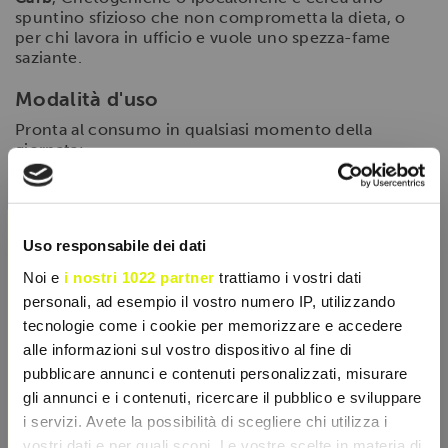
spuntino sfizioso che non comprometta la dieta, o
per chi lavora in ufficio e vuole uno spezza-fame
saziante.
Modalità d'uso
Pronta al consumo in qualsiasi momento della
giornata:
Ottima come
spuntino post-workout
per nutrire
i muscoli e sfruttare la finestra anabolica.
×
Perfetta come snack di metà mattina o
Uso responsabile dei dati
pomeriggio per placare la fame nervosa.
Noi e
i nostri 1022 partner
trattiamo i vostri dati
Un'alternativa sana al dessert quando si ha voglia
di qualcosa di dolce.
personali, ad esempio il vostro numero IP, utilizzando
tecnologie come i cookie per memorizzare e accedere
alle informazioni sul vostro dispositivo al fine di
pubblicare annunci e contenuti personalizzati, misurare
SCHEDA TECNICA
gli annunci e i contenuti, ricercare il pubblico e sviluppare
i servizi. Avete la possibilità di scegliere chi utilizza i
CARATTERISTICHE
vostri dati e per quali scopi. Le vostre scelte in materia di