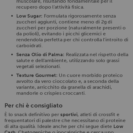
muscolare, risultando fondamentale per il
recupero dopo l'attività fisica.
Low Sugar:
Formulata rigorosamente senza
zuccheri aggiunti, contiene meno di 2g di
zuccheri per porzione (naturalmente presenti o
da polioli), evitando i picchi glicemici e
rendendola perfetta per chi controlla l'introito di
carboidrati.
Senza Olio di Palma:
Realizzata nel rispetto della
salute e dell'ambiente, utilizzando solo grassi
vegetali selezionati.
Texture Gourmet:
Un cuore morbido proteico
avvolto da vero cioccolato e, a seconda della
variante, arricchito da granella di arachidi,
mandorle o crispies croccanti.
Per chi è consigliato
È lo snack definitivo per
sportivi
, atleti di crossfit e
frequentatori di palestre che necessitano di proteine
di alta qualità. Ideale anche per chi segue diete
Low
Carb
, Chetogeniche o ipocaloriche e cerca uno