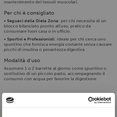
mantenimento dei tessuti muscolari.
Per chi è consigliato
•
Seguaci della Dieta Zona
: per chi necessita di un
blocco bilanciato pronto all'uso, pratico da
consumare fuori casa o in ufficio.
•
Sportivi e Professionisti
: ideale per chi cerca uno
spuntino che fornisca energia costante senza causare
picchi di insulina o pesantezza digestiva.
Modalità d'uso
Assumere 1 o 2 barrette al giorno come spuntino o
sostitutivo di un piccolo pasto, accompagnando il
consumo con acqua per favorire la digestione.
SCHEDA TECNICA
×