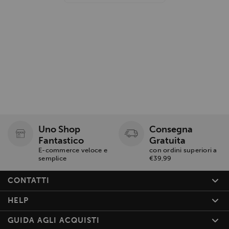
Uno Shop
Consegna
Fantastico
Gratuita
E-commerce veloce e
con ordini superiori a
semplice
€39,99
CONTATTI
HELP
GUIDA AGLI ACQUISTI