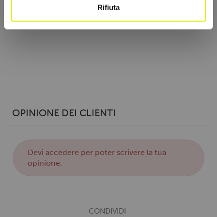
metro,
Rifiuta
Identificare il tuo dispositivo, scansionandolo
attivamente alla ricerca di caratteristiche specifiche
(impronte digitali).
Approfondisci come vengono elaborati i tuoi dati personali
e imposta le tue preferenze nella
sezione dettagli
. Puoi
modificare o ritirare il tuo consenso in qualsiasi momento
dalla Dichiarazione sui cookie.
Utilizziamo i cookie per personalizzare contenuti ed
OPINIONE DEI CLIENTI
annunci, per fornire funzionalità dei social media e per
analizzare il nostro traffico. Condividiamo inoltre
informazioni sul modo in cui utilizzi il nostro sito con i
Devi
accedere
per poter scrivere la tua
nostri partner che si occupano di analisi dei dati web,
opinione.
pubblicità e social media, i quali potrebbero combinarle
con altre informazioni che hai fornito loro o che hanno
raccolto dal tuo utilizzo dei loro servizi.
CONDIVIDI