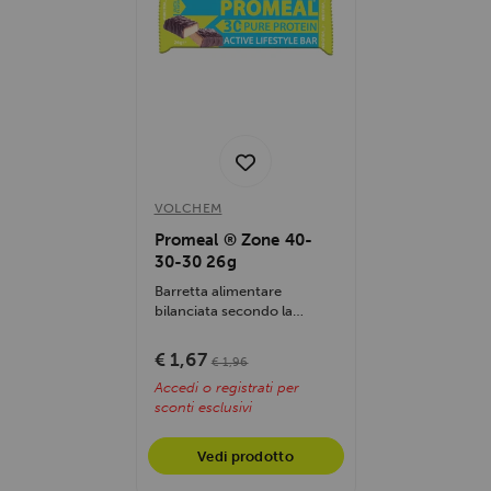
VOLCHEM
Promeal ® Zone 40-
30-30 26g
Barretta alimentare
bilanciata secondo la
ripartizione calorica 40-30-
30 (carboidrati,...
€ 1,67
€ 1,96
Accedi o registrati per
sconti esclusivi
Vedi prodotto