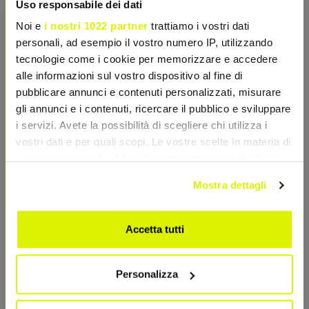
Uso responsabile dei dati
Noi e
i nostri 1022 partner
trattiamo i vostri dati
personali, ad esempio il vostro numero IP, utilizzando
tecnologie come i cookie per memorizzare e accedere
alle informazioni sul vostro dispositivo al fine di
pubblicare annunci e contenuti personalizzati, misurare
gli annunci e i contenuti, ricercare il pubblico e sviluppare
i servizi. Avete la possibilità di scegliere chi utilizza i
vostri dati e per quali scopi. Le vostre scelte in materia di
privacy sono applicabili solo su questa proprietà digitale
in cui avete effettuato le vostre scelte. È possibile
Mostra dettagli
modificare o revocare il proprio consenso in qualsiasi
momento dalla Dichiarazione sui cookie o facendo clic
sull'icona di attivazione della privacy.
Accetta tutti
Con il tuo consenso, vorremmo anche:
Personalizza
raccogliere informazioni sulla tua posizione
geografica, con un'approssimazione di qualche