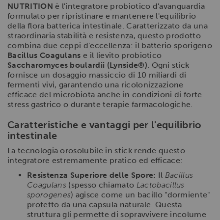
NUTRITION
è l'integratore probiotico d'avanguardia
formulato per ripristinare e mantenere l'equilibrio
della flora batterica intestinale. Caratterizzato da una
straordinaria stabilità e resistenza, questo prodotto
combina due ceppi d'eccellenza: il batterio sporigeno
Bacillus Coagulans
e il lievito probiotico
Saccharomyces boulardii (Lynside®)
. Ogni stick
fornisce un dosaggio massiccio di 10 miliardi di
fermenti vivi, garantendo una ricolonizzazione
efficace del microbiota anche in condizioni di forte
stress gastrico o durante terapie farmacologiche.
Caratteristiche e vantaggi per l'equilibrio
intestinale
La tecnologia orosolubile in stick rende questo
integratore estremamente pratico ed efficace:
Resistenza Superiore delle Spore:
Il
Bacillus
Coagulans
(spesso chiamato
Lactobacillus
sporogenes
) agisce come un bacillo "dormiente"
protetto da una capsula naturale. Questa
struttura gli permette di sopravvivere incolume