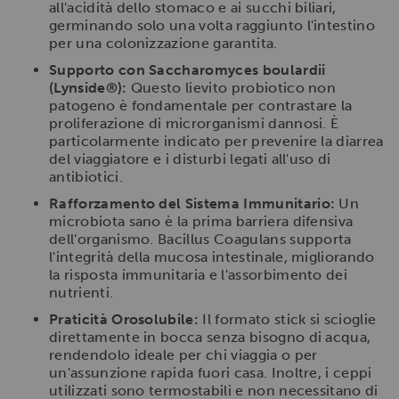
all'acidità dello stomaco e ai succhi biliari,
germinando solo una volta raggiunto l'intestino
per una colonizzazione garantita.
Supporto con Saccharomyces boulardii
(Lynside®):
Questo lievito probiotico non
patogeno è fondamentale per contrastare la
proliferazione di microrganismi dannosi. È
particolarmente indicato per prevenire la diarrea
del viaggiatore e i disturbi legati all'uso di
antibiotici.
Rafforzamento del Sistema Immunitario:
Un
microbiota sano è la prima barriera difensiva
dell'organismo. Bacillus Coagulans supporta
l'integrità della mucosa intestinale, migliorando
la risposta immunitaria e l'assorbimento dei
nutrienti.
Praticità Orosolubile:
Il formato stick si scioglie
direttamente in bocca senza bisogno di acqua,
rendendolo ideale per chi viaggia o per
un'assunzione rapida fuori casa. Inoltre, i ceppi
utilizzati sono termostabili e non necessitano di