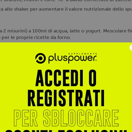
a allo shaker per aumentare il valore nutrizionale dello sp
 2 misurini) a 100ml di acqua, latte o yogurt. Mescolare fi
 per le proprie ricette da forno.