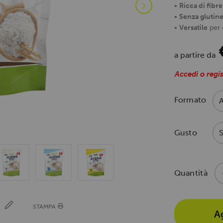
•
Ricca di fibr
•
Senza glutin
•
Versatile
per c
a partire da
Accedi o regis
Formato
Gusto
Quantità
E
STAMPA
A