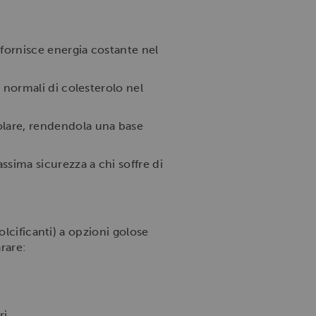
 fornisce energia costante nel
 normali di colesterolo nel
olare, rendendola una base
ssima sicurezza a chi soffre di
lcificanti) a opzioni golose
arare:
i.