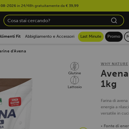
-08-2026
in 24/48h gratuitamente da
€ 39,99
Alimenti Fit
Abbigliamento e Accessori
Last Minute
Promo
M
arine d'Avena
WHY NATURE
Avena
Glutine
1kg
Lattosio
Farina di avena 
energia a rilasc
versatile in cuc
•
Fonte di ener