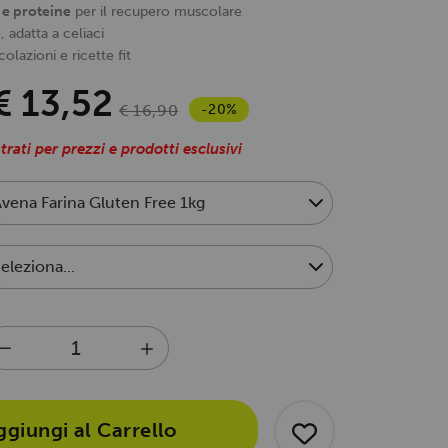
e e proteine
per il recupero muscolare
e
, adatta a celiaci
olazioni e ricette fit
€ 13,52
-20%
€ 16,90
trati per prezzi e prodotti esclusivi
ggiungi al Carrello