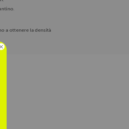
untino.
no a ottenere la densità
×