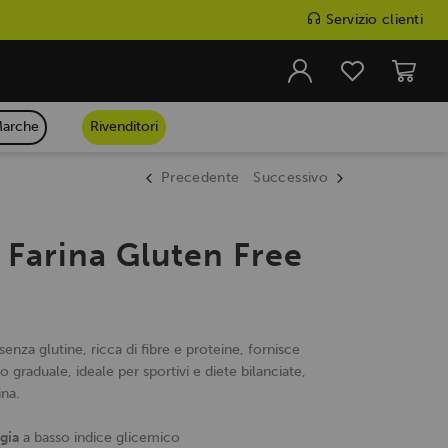
Servizio clienti
arche
Rivenditori
Precedente
Successivo
 Farina Gluten Free
senza glutine, ricca di fibre e proteine, fornisce
io graduale, ideale per sportivi e diete bilanciate,
ina.
gia
a basso indice glicemico