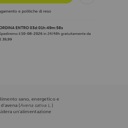
agamento e politiche di reso
ORDINA ENTRO
03d:01h:49m:57s
Spediremo il
10-08-2026
in 24/48h gratuitamente da
€ 39,99
alimento sano, energetico e
 d'avena (
Avena sativa L.
)
desidera un'alimentazione