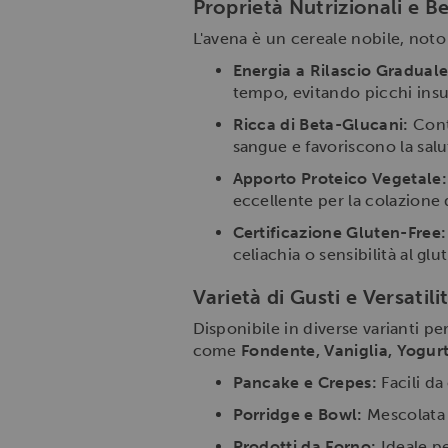
Proprietà Nutrizionali e Be
L'avena è un cereale nobile, noto
Energia a Rilascio Graduale
tempo, evitando picchi insu
Ricca di Beta-Glucani:
Conti
sangue e favoriscono la salut
Apporto Proteico Vegetale:
eccellente per la colazione d
Certificazione Gluten-Free:
celiachia o sensibilità al glut
Varietà di Gusti e Versatili
Disponibile in diverse varianti pe
come
Fondente, Vaniglia, Yogur
Pancake e Crepes:
Facili da
Porridge e Bowl:
Mescolata 
Prodotti da Forno:
Ideale pe