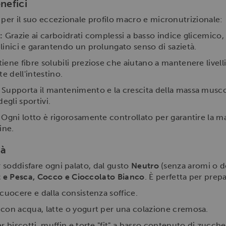
nefici
 per il suo eccezionale profilo macro e micronutrizionale:
:
Grazie ai carboidrati complessi a basso indice glicemico,
linici e garantendo un prolungato senso di sazietà.
ene fibre solubili preziose che aiutano a mantenere livelli
e dell'intestino.
Supporta il mantenimento e la crescita della massa musc
egli sportivi.
Ogni lotto è rigorosamente controllato per garantire la ma
ine.
tà
r soddisfare ogni palato, dal gusto
Neutro
(senza aromi o do
t e Pesca, Cocco e Cioccolato Bianco
. È perfetta per prep
 cuocere e dalla consistenza soffice.
con acqua, latte o yogurt per una colazione cremosa.
r biscotti, muffin e torte "fit" a basso contenuto di zuccher