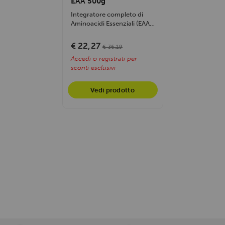
EAA 500g
Integratore completo di
Aminoacidi Essenziali (EAA)
in formato convenienza da
500g....
€ 22,27
€ 36,19
Accedi o registrati per
sconti esclusivi
Vedi prodotto