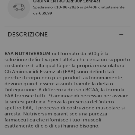
ORDINA ENTRO
02d:00h:16m:42s
Spediremo il
10-08-2026
in 24/48h gratuitamente
da
€ 39,99
DESCRIZIONE
EAA NUTRIVERSUM
nel formato da 500g è la
soluzione definitiva per l'atleta che cerca un supporto
costante e di alta qualità per la propria muscolatura.
Gli Aminoacidi Essenziali (EAA) sono definiti tali
perché il corpo non può produrli autonomamente;
devono quindi essere assunti tramite la dieta o
l'integrazione. A differenza dei soli BCAA, la formula
EAA fornisce tutti i 9 aminoacidi necessari per avviare
la sintesi proteica. Senza la presenza dell'intero
spettro EAA, il processo di costruzione muscolare si
arresta: Nutriversum garantisce una purezza
farmaceutica che rifornisce i tuoi muscoli
esattamente di ciò di cui hanno bisogno.