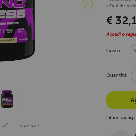
•
Equilibrio ele
€ 32,
Accedi o regis
Gusto
Quantità
A
Informazioni p
E
STAMPA