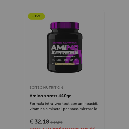
- 15%
SCITEC NUTRITION
Amino xpress 440gr
Formula intra-workout con aminoacidi,
vitamine e minerali per massimizzare le...
€ 32,18
€ 37,90
Accedi o registrati per sconti esclusivi