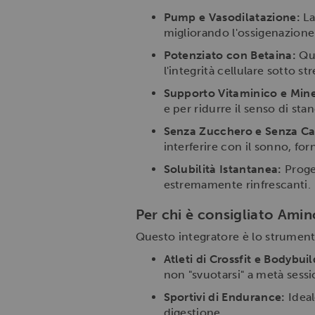
Pump e Vasodilatazione:
La
migliorando l'ossigenazione
Potenziato con Betaina:
Que
l'integrità cellulare sotto str
Supporto Vitaminico e Mine
e per ridurre il senso di st
Senza Zucchero e Senza Ca
interferire con il sonno, f
Solubilità Istantanea:
Proget
estremamente rinfrescanti.
Per chi è consigliato Amin
Questo integratore è lo strument
Atleti di Crossfit e Bodybuil
non "svuotarsi" a metà sessi
Sportivi di Endurance:
Ideal
digestione.