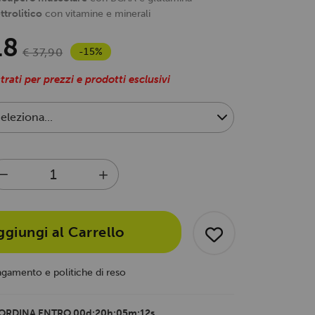
ttrolitico
con vitamine e minerali
18
-15%
€ 37,90
trati per prezzi e prodotti esclusivi
ggiungi al Carrello
agamento e politiche di reso
ORDINA ENTRO
00d:20h:05m:11s