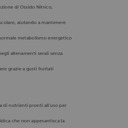
zione di Ossido Nitrico,
scolare, aiutando a mantenere
l normale metabolismo energetico
egli allenamenti serali senza
re grazie a gusti fruttati
 di nutrienti pronti all'uso per
idica che non appesantisca la