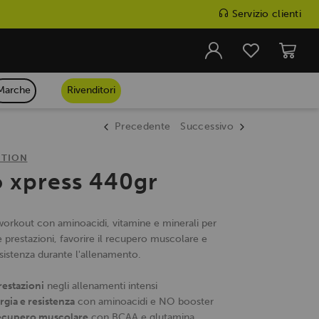
Servizio clienti
Marche
Rivenditori
Precedente
Successivo
ITION
 xpress 440gr
workout con aminoacidi, vitamine e minerali per
 prestazioni, favorire il recupero muscolare e
esistenza durante l'allenamento.
restazioni
negli allenamenti intensi
gia e resistenza
con aminoacidi e NO booster
recupero muscolare
con BCAA e glutamina