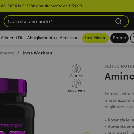
-08-2026
in 24/48h gratuitamente da
€ 39,99
Alimenti Fit
Abbigliamento e Accessori
Last Minute
Promo
namento
Intra Workout
SCITEC NUTR
Amino
Glutine
Zucchero
Formula intra-
massimizzare le
migliorare la r
•
Potenzia le p
•
Aumenta ener
•
Supporta il 