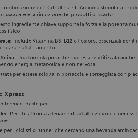
 combinazione di L-Citrullina e L-Arginina stimola la produ
 muscolare e la rimozione dei prodotti di scarto.
sto ingrediente chiave supporta la forza e la potenza mu
ess fisico.
rale:
Include Vitamina B6, B12 e Fosforo, essenziali per i
anchezza e affaticamento.
ffeina:
Una formula pura che può essere utilizzata anche n
ornendo energia metabolica e non nervosa.
tata per essere sciolta in borraccia e sorseggiata con piace
o Xpress
o tecnico ideale per:
der:
Per chi affronta allenamenti ad alto volume e necessita
one.
e per i ciclisti o runner che cercano una bevanda aminoac