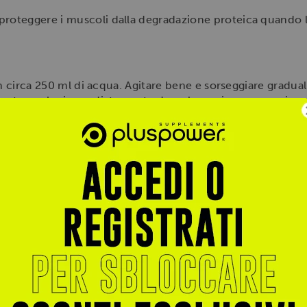
proteggere i muscoli dalla degradazione proteica quando l
n circa 250 ml di acqua. Agitare bene e sorseggiare gradu
izzato anche immediatamente dopo la sessione per avviare 