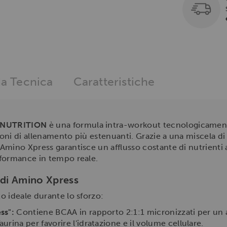
a Tecnica
Caratteristiche
 NUTRITION
è una formula intra-workout tecnologicament
sioni di allenamento più estenuanti. Grazie a una miscela d
mino Xpress garantisce un afflusso costante di nutrienti a
rformance in tempo reale.
 di Amino Xpress
o ideale durante lo sforzo:
ss":
Contiene BCAA in rapporto 2:1:1 micronizzati per un 
rina per favorire l'idratazione e il volume cellulare.