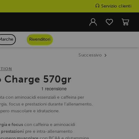
Servizio clienti
Marche
Rivenditori
Successivo
ITION
 Charge 570gr
a con aminoacidi essenziali e caffeina per
gia, focus e prestazioni durante l'allenamento,
pero muscolare e idratazione.
gia e focus
con caffeina e aminoacidi
 prestazioni
pre e intra-allenamento
 recupero muscolare
con BCAA e glutammina