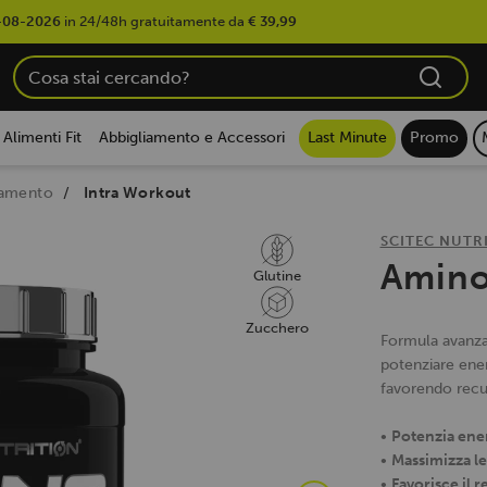
-08-2026
in 24/48h gratuitamente da
€ 39,99
Alimenti Fit
Abbigliamento e Accessori
Last Minute
Promo
namento
Intra Workout
SCITEC NUTR
Amino
Glutine
Zucchero
Formula avanzat
potenziare ener
favorendo recu
•
Potenzia ener
•
Massimizza le
•
Favorisce il