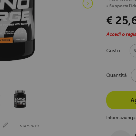
•
Supporta l'id
€ 25,
Accedi o regis
Gusto
Quantità
A
Informazioni p
E
STAMPA