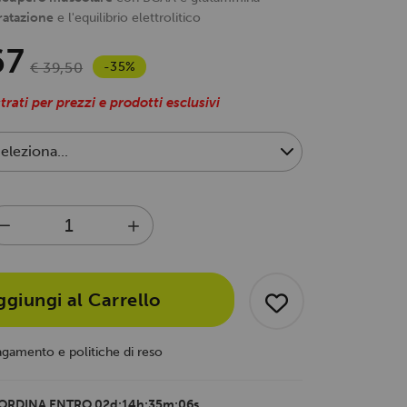
ratazione
e l'equilibrio elettrolitico
67
-35%
€ 39,50
trati per prezzi e prodotti esclusivi
ggiungi al Carrello
agamento e politiche di reso
ORDINA ENTRO
02d:14h:35m:05s