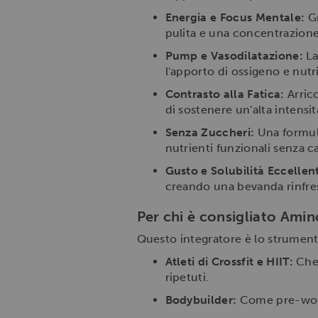
Energia e Focus Mentale:
Gr
pulita e una concentrazione 
Pump e Vasodilatazione:
La
l'apporto di ossigeno e nutri
Contrasto alla Fatica:
Arricc
di sostenere un'alta intens
Senza Zuccheri:
Una formula
nutrienti funzionali senza c
Gusto e Solubilità Eccellent
creando una bevanda rinfre
Per chi è consigliato Ami
Questo integratore è lo strument
Atleti di Crossfit e HIIT:
Che 
ripetuti.
Bodybuilder:
Come pre-worko