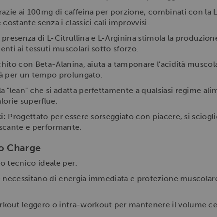
azie ai 100mg di caffeina per porzione, combinati con la L
costante senza i classici cali improvvisi.
 presenza di L-Citrullina e L-Arginina stimola la produzion
enti ai tessuti muscolari sotto sforzo.
hito con Beta-Alanina, aiuta a tamponare l'acidità muscola
ità per un tempo prolungato.
 "lean" che si adatta perfettamente a qualsiasi regime al
alorie superflue.
i:
Progettato per essere sorseggiato con piacere, si sciog
scante e performante.
no Charge
o tecnico ideale per:
necessitano di energia immediata e protezione muscolare 
ut leggero o intra-workout per mantenere il volume cellu