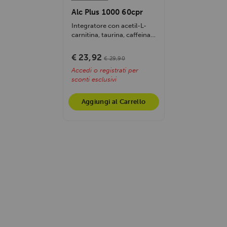
Alc Plus 1000 60cpr
Integratore con acetil-L-
carnitina, taurina, caffeina e
vitamina B6. Aumenta
energia,...
€ 23,92
€ 29,90
Accedi o registrati per
sconti esclusivi
Aggiungi al Carrello