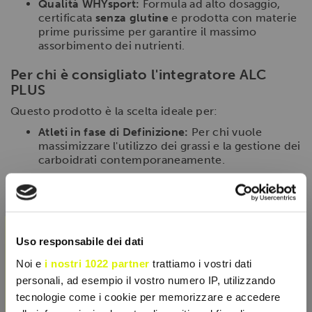
Qualità WHYsport:
Formula ad alto dosaggio,
certificata
senza glutine
e prodotta con materie
prime purissime per garantire il massimo
assorbimento dei nutrienti.
Per chi è consigliato l'integratore ALC
PLUS
Questo prodotto è la scelta ideale per:
Atleti in fase di Definizione:
Per chi vuole
massimizzare l'utilizzo dei grassi e la gestione dei
carboidrati contemporaneamente.
Sportivi Master o Over 40:
Per supportare la
produzione di energia cellulare e contrastare
l'invecchiamento dei tessuti.
×
Chi cerca un Pre-Workout senza stimolanti:
Per
Uso responsabile dei dati
migliorare il focus e l'energia metabolica senza
l'uso di caffeina o eccitanti.
Noi e
i nostri 1022 partner
trattiamo i vostri dati
personali, ad esempio il vostro numero IP, utilizzando
Modalità d'uso
tecnologie come i cookie per memorizzare e accedere
Si consiglia di assumere
1 compressa al giorno
,