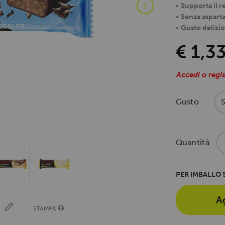
•
Supporta il 
•
Senza aspart
•
Gusto delizi
€ 1,3
Accedi o regis
Gusto
Quantità
PER IMBALLO S
A
E
STAMPA