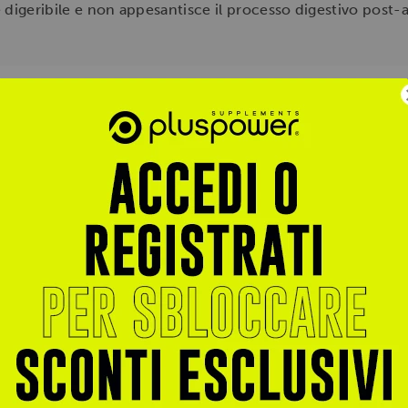
 digeribile e non appesantisce il processo digestivo post