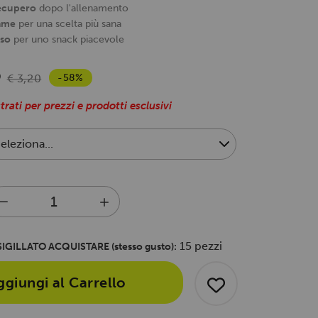
recupero
dopo l'allenamento
ame
per una scelta più sana
oso
per uno snack piacevole
3
-58%
€ 3,20
trati per prezzi e prodotti esclusivi
15 pezzi
IGILLATO ACQUISTARE (stesso gusto):
ggiungi al Carrello