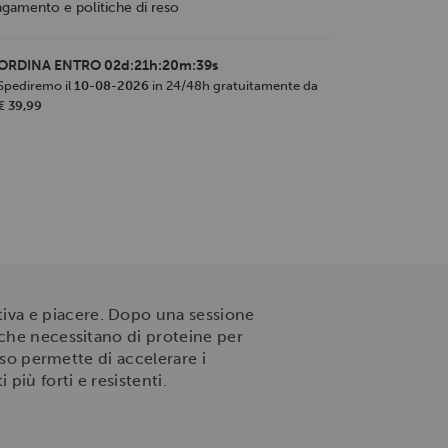
agamento e politiche di reso
ORDINA ENTRO
02d:21h:20m:38s
Spediremo il
10-08-2026
in 24/48h gratuitamente da
€ 39,99
rtiva e piacere. Dopo una sessione
 che necessitano di proteine per
oso permette di accelerare i
iù forti e resistenti.