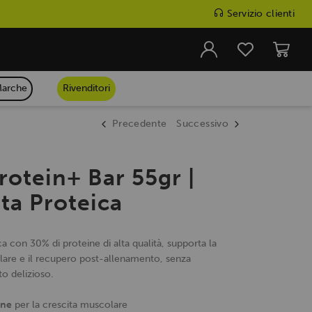
Servizio clienti
arche
Rivenditori
Precedente
Successivo
rotein+ Bar 55gr |
ta Proteica
ca con 30% di proteine di alta qualità, supporta la
lare e il recupero post-allenamento, senza
o delizioso.
ine
per la crescita muscolare