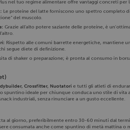
lus nel tuo regime alimentare offre vantaggi concreti per la
:
Le proteine del latte forniscono uno spettro completo di
zione" del muscolo.
e:
Grazie all'alto potere saziante delle proteine, è un'ottim
'altro.
i:
Rispetto alle comuni barrette energetiche, mantiene un 
hi segue diete di definizione.
ta di shaker o preparazione; è pronta al consumo in borsa,
et)
dybuilder, Crossfitter, Nuotatori
e tutti gli atleti di endu
 lo spuntino ideale per chiunque conduca uno stile di vita a
i snack industriali, senza rinunciare a un gusto eccellente.
tta al giorno, preferibilmente entro 30-60 minuti dal termine
ssere consumata anche come spuntino di metà mattina o me