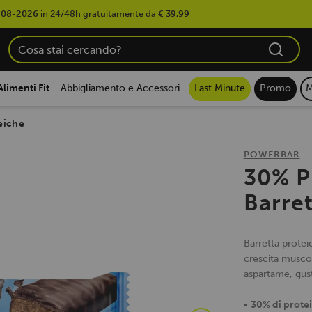
-08-2026
in 24/48h gratuitamente da
€ 39,99
Alimenti Fit
Abbigliamento e Accessori
Last Minute
Promo
M
eiche
POWERBAR
30% P
Barret
Barretta protei
crescita musco
aspartame, gust
•
30% di prote