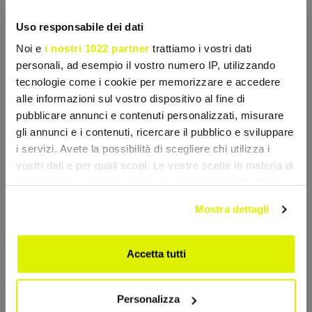
standard.
Uso responsabile dei dati
Modalità d'uso
Noi e
i nostri 1022 partner
trattiamo i vostri dati
Sciogliere
2/3 di dosatore (25g)
in 300 ml di acqua o
personali, ad esempio il vostro numero IP, utilizzando
latte scremato. Consumare preferibilmente dopo
tecnologie come i cookie per memorizzare e accedere
l'allenamento per innescare la sintesi proteica,
alle informazioni sul vostro dispositivo al fine di
oppure come spuntino proteico durante la giornata
pubblicare annunci e contenuti personalizzati, misurare
per bilanciare i pasti.
gli annunci e i contenuti, ricercare il pubblico e sviluppare
i servizi. Avete la possibilità di scegliere chi utilizza i
vostri dati e per quali scopi. Le vostre scelte in materia di
SCHEDA TECNICA
privacy sono applicabili solo su questa proprietà digitale
in cui avete effettuato le vostre scelte. È possibile
CARATTERISTICHE
Mostra dettagli
modificare o revocare il proprio consenso in qualsiasi
momento dalla Dichiarazione sui cookie o facendo clic
sull'icona di attivazione della privacy.
Accetta tutti
Con il tuo consenso, vorremmo anche:
Personalizza
raccogliere informazioni sulla tua posizione