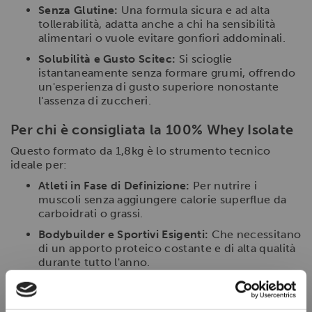
Senza Glutine:
Una formula sicura e ad alta
tollerabilità, adatta anche a chi ha sensibilità
alimentari o vuole evitare gonfiori addominali.
Solubilità e Gusto Scitec:
Si scioglie
istantaneamente senza formare grumi, offrendo
un'esperienza di gusto superiore nonostante
l'assenza di zuccheri.
Per chi è consigliata la 100% Whey Isolate
Questo formato da 1,8kg è lo strumento tecnico
ideale per:
Atleti in Fase di Definizione:
Per nutrire i
muscoli senza aggiungere calorie superflue da
carboidrati o grassi.
Bodybuilder e Sportivi Esigenti:
Che necessitano
di un apporto proteico costante e di alta qualità
durante tutto l'anno.
Chi soffre di lievi intolleranze al lattosio:
Grazie
al processo di filtrazione, il contenuto di lattosio
×
è estremamente ridotto rispetto alle proteine