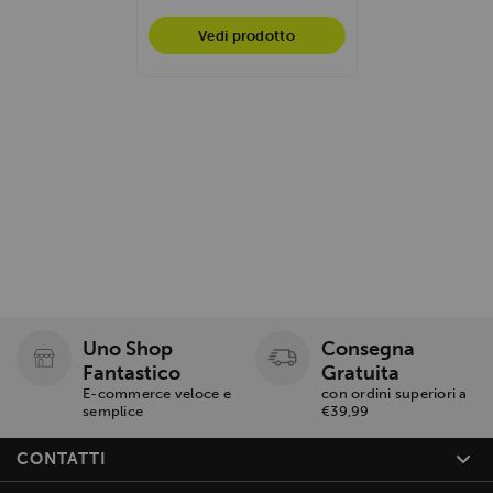
Vedi prodotto
Uno Shop
Consegna
Fantastico
Gratuita
E-commerce veloce e
con ordini superiori a
semplice
€39,99
CONTATTI