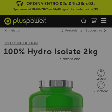
ORDINA ENTRO
02d:04h:38m:03s
Spediremo il
10-08-2026
in 24/48h gratuitamente da
€ 39,99
Indietro
Precedente
Successivo
SCITEC NUTRITION
100% Hydro Isolate 2kg
Glutine
Zucchero