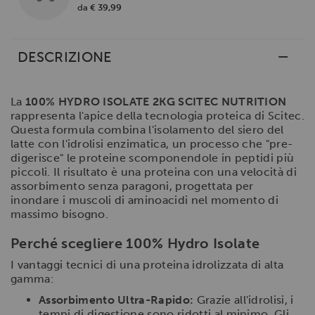
da
€ 39,99
DESCRIZIONE
La
100% HYDRO ISOLATE 2KG SCITEC NUTRITION
rappresenta l'apice della tecnologia proteica di Scitec.
Questa formula combina l'isolamento del siero del
latte con l'idrolisi enzimatica, un processo che "pre-
digerisce" le proteine scomponendole in peptidi più
piccoli. Il risultato è una proteina con una velocità di
assorbimento senza paragoni, progettata per
inondare i muscoli di aminoacidi nel momento di
massimo bisogno.
Perché scegliere 100% Hydro Isolate
I vantaggi tecnici di una proteina idrolizzata di alta
gamma:
Assorbimento Ultra-Rapido:
Grazie all'idrolisi, i
tempi di digestione sono ridotti al minimo. Gli