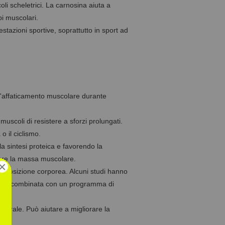
i scheletrici. La carnosina aiuta a
pi muscolari.
stazioni sportive, soprattutto in sport ad
 l'affaticamento muscolare durante
scoli di resistere a sforzi prolungati.
o il ciclismo.
a sintesi proteica e favorendo la
tare la massa muscolare.
×
omposizione corporea. Alcuni studi hanno
a, se combinata con un programma di
nerale. Può aiutare a migliorare la