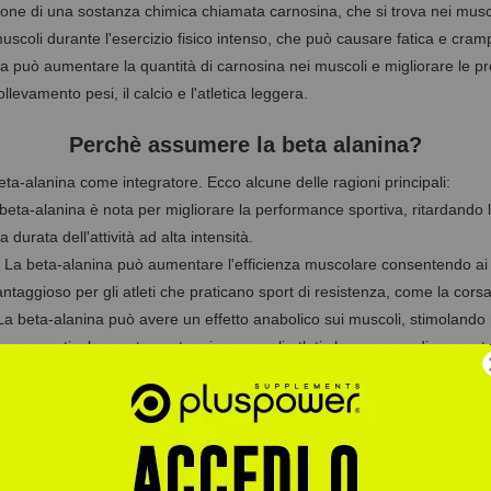
ione di una sostanza chimica chiamata carnosina, che si trova nei muscol
 muscoli durante l'esercizio fisico intenso, che può causare fatica e cram
na può aumentare la quantità di carnosina nei muscoli e migliorare le pre
llevamento pesi, il calcio e l'atletica leggera.
Perchè assumere la beta alanina?
ta-alanina come integratore. Ecco alcune delle ragioni principali:
 beta-alanina è nota per migliorare la performance sportiva, ritardando
 durata dell'attività ad alta intensità.
La beta-alanina può aumentare l'efficienza muscolare consentendo ai mu
aggioso per gli atleti che praticano sport di resistenza, come la corsa 
 beta-alanina può avere un effetto anabolico sui muscoli, stimolando l
sere particolarmente vantaggioso per gli atleti che cercano di aumen
: L'assunzione di beta-alanina può anche contribuire a migliorare la c
eta-alanina può ridurre il grasso corporeo e aumentare la massa magr
equilibrata.
ta-alanina ha anche dimostrato di avere alcuni benefici per la salute ge
ammazione e sostenere il sistema immunitario.