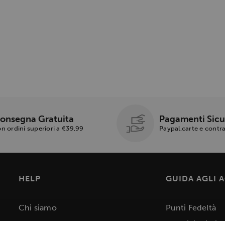
onsegna Gratuita
Pagamenti Sicu
n ordini superiori a €39,99
Paypal,carte e cont
HELP
GUIDA AGLI 
Chi siamo
Punti Fedeltà
Blog
Condizioni di V