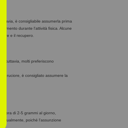
uttavia, è consigliabile assumerla prima
icamento durante l'attività fisica. Alcune
lare e il recupero.
, tuttavia, molti preferiscono
co o bruciore, è consigliato assumere la
naliera di 2-5 grammi al giorno,
 gradualmente, poiché l'assunzione