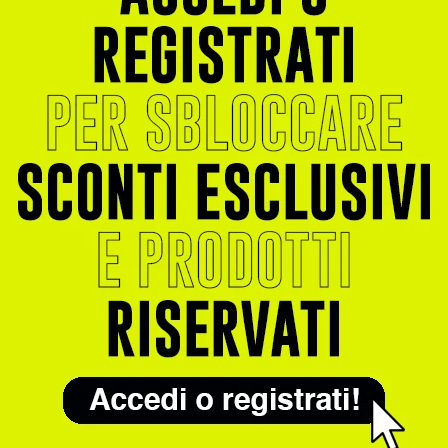
Quando e come assumere la beta alanina?
alsiasi momento della giornata, a seconda delle esigenze individuali. T
se. Ciò può aiutare ad aumentare la resistenza muscolare e ridurre l'affat
rla dopo l'allenamento per aiutare a supportare la riparazione musco
ato seguire le seguenti linee guida:
 La beta alanina può essere assunta in qualsiasi momento della giornata
 delle attività fisiche intense per massimizzare i suoi benefici.
 Per ridurre al minimo il rischio di effetti collaterali come mal di stoma
 subito dopo aver mangiato.
 forma di integratori in polvere o capsule.
Quanta beta alanina assumere?
ell'obiettivo e delle esigenze individuali. Si suggeriesce una dose gior
ile iniziare con una dose più bassa (2-3 grammi al giorno) e aumentarla
icolio noto come "parestesia".