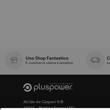
Uno Shop Fantastico
C
E-commerce veloce e semplice
co
Alcide de Gasperi 9/B
74015 - Martina Franca (TA)