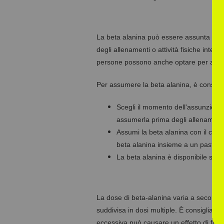
La beta alanina può essere assunta in qu
degli allenamenti o attività fisiche inten
persone possono anche optare per assume
Per assumere la beta alanina, è consigli
Scegli il momento dell'assunzione:
assumerla prima degli allenamenti o
Assumi la beta alanina con il cibo:
beta alanina insieme a un pasto o
La beta alanina è disponibile sotto
La dose di beta-alanina varia a seconda d
suddivisa in dosi multiple. È consigliab
eccessiva può causare un effetto di form