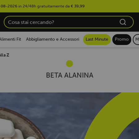
-08-2026
in 24/48h gratuitamente da
€ 39,99
Alimenti Fit
Abbigliamento e Accessori
Last Minute
Promo
M
lla Z
BETA ALANINA