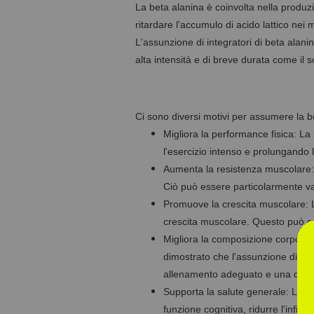
La beta alanina è coinvolta nella produz
ritardare l'accumulo di acido lattico nei
L'assunzione di integratori di beta alani
alta intensità e di breve durata come il so
Ci sono diversi motivi per assumere la be
Migliora la performance fisica: La
l'esercizio intenso e prolungando la
Aumenta la resistenza muscolare: 
Ciò può essere particolarmente vant
Promuove la crescita muscolare: La
crescita muscolare. Questo può es
Migliora la composizione corporea
dimostrato che l'assunzione di b
allenamento adeguato e una dieta 
Supporta la salute generale: La be
funzione cognitiva, ridurre l'infi