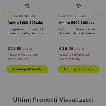
SCITEC NUTRITION
SCITEC NUTRITION
Amino 5600 200tabs
Amino 5600 500tabs
Integratore di aminoacidi
Integratore di aminoacidi
da siero di latte, favorisce
da siero di latte, favorisce
recupero muscolare,
recupero muscolare,
energia e...
energia e...
€ 19,95
€ 36,08
€ 23,50
€ 42,50
Accedi o registrati per
Accedi o registrati per
sconti esclusivi
sconti esclusivi
Aggiungi al Carrello
Aggiungi al Carrello
Ultimi Prodotti Visualizzati