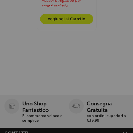
Accedi o registrati per
sconti esclusivi
Aggiungi al Carrello
Uno Shop
Consegna
Fantastico
Gratuita
E-commerce veloce e
con ordini superiori a
semplice
€39,99