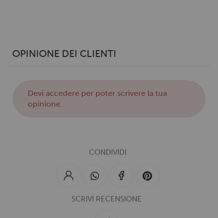
Utilizziamo i cookie per personalizzare contenuti ed
annunci, per fornire funzionalità dei social media e per
analizzare il nostro traffico. Condividiamo inoltre
OPINIONE DEI CLIENTI
informazioni sul modo in cui utilizzi il nostro sito con i
nostri partner che si occupano di analisi dei dati web,
pubblicità e social media, i quali potrebbero combinarle
con altre informazioni che hai fornito loro o che hanno
Devi
accedere
per poter scrivere la tua
raccolto dal tuo utilizzo dei loro servizi.
opinione.
CONDIVIDI
SCRIVI RECENSIONE