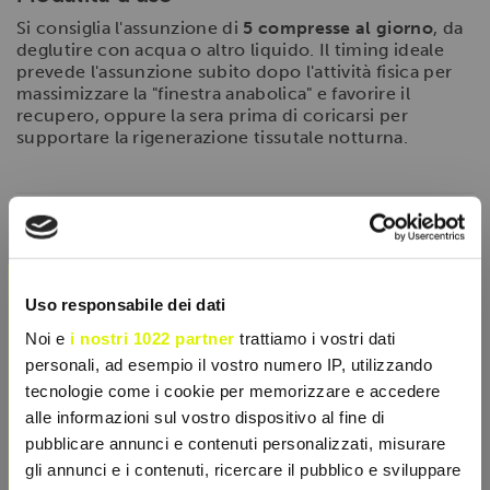
Si consiglia l'assunzione di
5 compresse al giorno
, da
deglutire con acqua o altro liquido. Il timing ideale
prevede l'assunzione subito dopo l'attività fisica per
massimizzare la "finestra anabolica" e favorire il
recupero, oppure la sera prima di coricarsi per
supportare la rigenerazione tissutale notturna.
SCHEDA TECNICA
×
CARATTERISTICHE
Uso responsabile dei dati
Noi e
i nostri 1022 partner
trattiamo i vostri dati
personali, ad esempio il vostro numero IP, utilizzando
tecnologie come i cookie per memorizzare e accedere
alle informazioni sul vostro dispositivo al fine di
pubblicare annunci e contenuti personalizzati, misurare
gli annunci e i contenuti, ricercare il pubblico e sviluppare