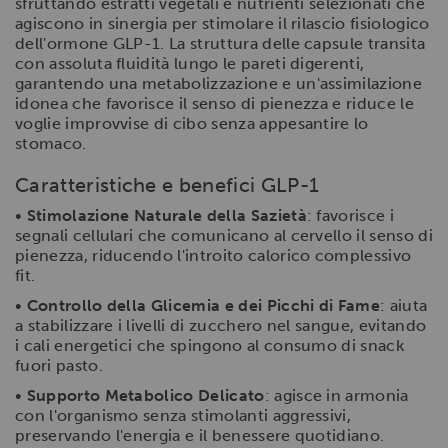
sfruttando estratti vegetali e nutrienti selezionati che
agiscono in sinergia per stimolare il rilascio fisiologico
dell'ormone GLP-1. La struttura delle capsule transita
con assoluta fluidità lungo le pareti digerenti,
garantendo una metabolizzazione e un'assimilazione
idonea che favorisce il senso di pienezza e riduce le
voglie improvvise di cibo senza appesantire lo
stomaco.
Caratteristiche e benefici GLP-1
•
Stimolazione Naturale della Sazietà
: favorisce i
segnali cellulari che comunicano al cervello il senso di
pienezza, riducendo l'introito calorico complessivo
fit.
•
Controllo della Glicemia e dei Picchi di Fame
: aiuta
a stabilizzare i livelli di zucchero nel sangue, evitando
i cali energetici che spingono al consumo di snack
fuori pasto.
•
Supporto Metabolico Delicato
: agisce in armonia
con l'organismo senza stimolanti aggressivi,
preservando l'energia e il benessere quotidiano.