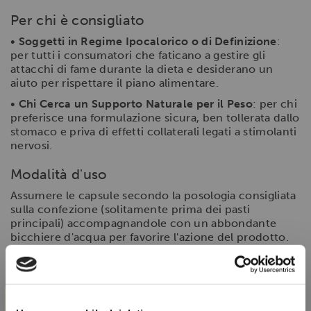
Per chi è consigliato
•
Soggetti in Regime Ipocalorico o di Definizione
:
per tutti i consumatori che faticano a gestire gli
attacchi di fame durante la dieta e desiderano un
aiuto per rispettare il piano alimentare.
•
Chi Cerca un Supporto Naturale per il Peso
: per chi
preferisce una formulazione sicura, ben tollerata dallo
stomaco e priva di effetti collaterali legati a stimolanti
nervosi.
Modalità d'uso
Assumere le capsule secondo la posologia consigliata
sulla confezione (solitamente prima dei pasti
principali) accompagnandole con un abbondante
bicchiere d'acqua per favorire l'azione del prodotto.
Domande Frequenti
×
D: Dove acquistare il GLP-1 Supplement Net
Integratori originale in Italia?
R: Puoi ordinare questo