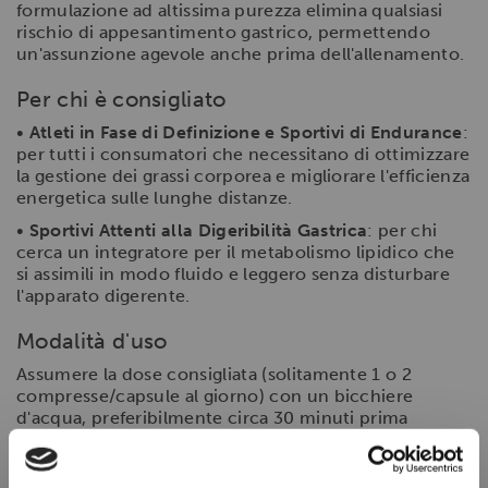
formulazione ad altissima purezza elimina qualsiasi
rischio di appesantimento gastrico, permettendo
un'assunzione agevole anche prima dell'allenamento.
Per chi è consigliato
•
Atleti in Fase di Definizione e Sportivi di Endurance
:
per tutti i consumatori che necessitano di ottimizzare
la gestione dei grassi corporea e migliorare l'efficienza
energetica sulle lunghe distanze.
•
Sportivi Attenti alla Digeribilità Gastrica
: per chi
cerca un integratore per il metabolismo lipidico che
si assimili in modo fluido e leggero senza disturbare
l'apparato digerente.
Modalità d'uso
Assumere la dose consigliata (solitamente 1 o 2
compresse/capsule al giorno) con un bicchiere
d'acqua, preferibilmente circa 30 minuti prima
dell'attività fisica o al mattino.
Domande Frequenti