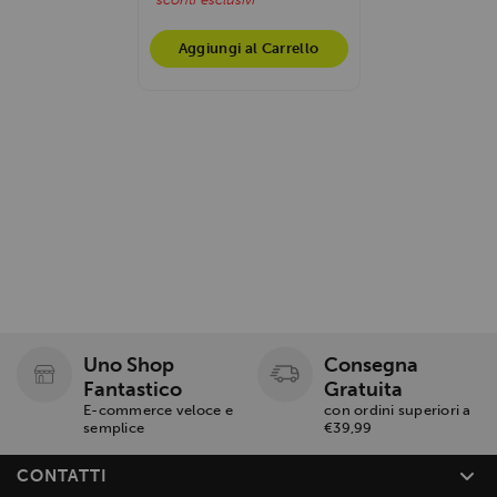
Aggiungi al Carrello
Uno Shop
Consegna
Fantastico
Gratuita
E-commerce veloce e
con ordini superiori a
semplice
€39,99
CONTATTI