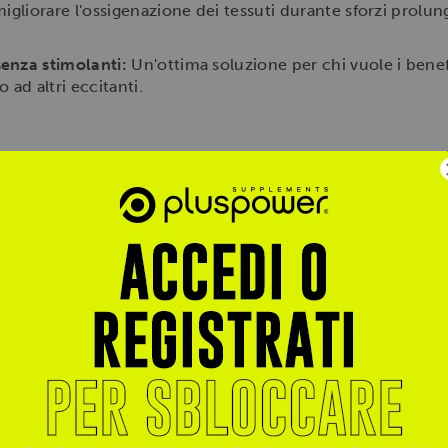
igliorare l'ossigenazione dei tessuti durante sforzi prolun
enza stimolanti:
Un'ottima soluzione per chi vuole i ben
o ad altri eccitanti.
presse al giorno
, preferibilmente circa 20-30 minuti prima 
hiere d'acqua. In alternativa, per un supporto metabolic
a giornata o la sera prima di coricarsi, rigorosamente a s