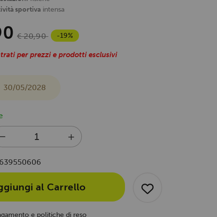
ività sportiva
intensa
90
-19%
€ 20,90
trati per prezzi e prodotti esclusivi
30/05/2028
e
639550606
ggiungi al Carrello
agamento e politiche di reso