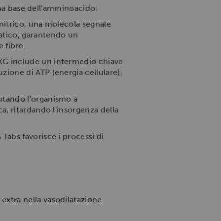
orma base dell'amminoacido:
 nitrico, una molecola segnale
matico, garantendo un
 fibre.
AKG include un intermedio chiave
zione di ATP (energia cellulare),
aiutando l'organismo a
ca, ritardando l'insorgenza della
Tabs favorisce i processi di
extra nella vasodilatazione