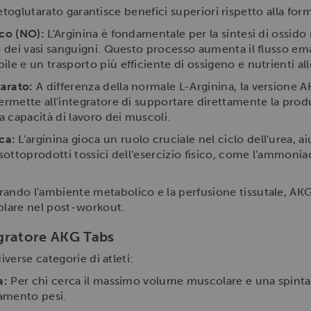
hetoglutarato garantisce benefici superiori rispetto alla f
ico (NO):
L'Arginina è fondamentale per la sintesi di ossido
to dei vasi sanguigni. Questo processo aumenta il flusso e
le e un trasporto più efficiente di ossigeno e nutrienti alle
arato:
A differenza della normale L-Arginina, la versione 
ermette all'integratore di supportare direttamente la produ
la capacità di lavoro dei muscoli.
ca:
L'arginina gioca un ruolo cruciale nel ciclo dell'urea, 
 sottoprodotti tossici dell'esercizio fisico, come l'ammonia
rando l'ambiente metabolico e la perfusione tissutale, AKG 
olare nel post-workout.
tegratore AKG Tabs
verse categorie di atleti:
a:
Per chi cerca il massimo volume muscolare e una spinta 
vamento pesi.