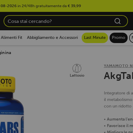
-08-2026
in 24/48h gratuitamente da
€ 39,99
Alimenti Fit
Abbigliamento e Accessori
Last Minute
Promo
ginina
YAMAMOTO N
AkgTa
Lattosio
Integratore di 
il metabolismo 
con un ridotto 
•
Aumenta l’en
•
Favorisce il 
•
Migliora le p