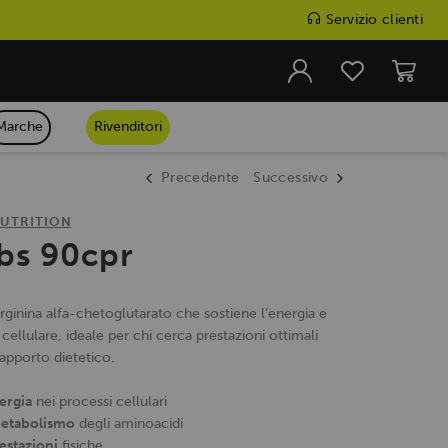
Servizio clienti
Marche
Rivenditori
Precedente
Successivo
UTRITION
bs 90cpr
arginina alfa-chetoglutarato che sostiene l’energia e
cellulare, ideale per chi cerca prestazioni ottimali
apporto dietetico.
ergia
nei processi cellulari
metabolismo
degli aminoacidi
restazioni
fisiche