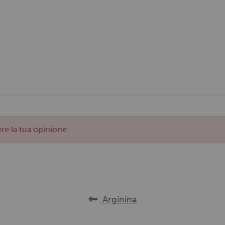
re la tua opinione.
Arginina