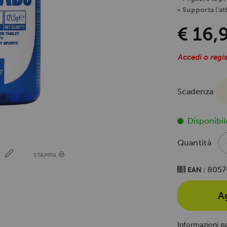
•
Supporta l’att
€ 16,
Accedi o regis
Scadenza
Disponibil
Quantità
E
STAMPA
8057
EAN :
A
Informazioni p