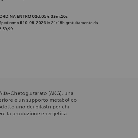
ORDINA ENTRO
02d:05h:03m:16s
Spediremo il
10-08-2026
in 24/48h gratuitamente da
€ 39,99
a Alfa-Chetoglutarato (AKG), una
periore e un supporto metabolico
otto uno dei pilastri per chi
nere la produzione energetica