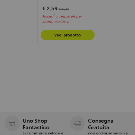
barretta proteica:
cioccolato cremoso...
€ 2,59
€ 4,74
Accedi o registrati per
sconti esclusivi
Vedi prodotto
Uno Shop
Consegna
Fantastico
Gratuita
E-commerce veloce e
con ordini superiori a