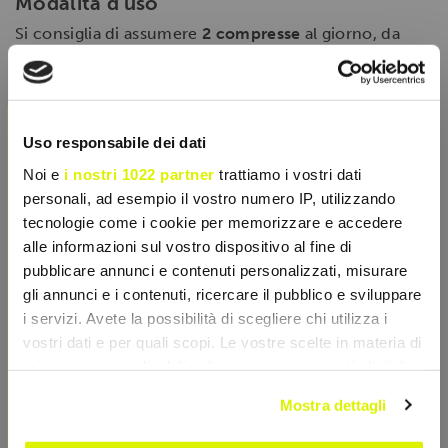
Modalità d'uso
Si consiglia di assumere
2 compresse
al giorno, da
deglutire con un bicchiere d'acqua, preferibilmente al
mattino o 30-60 minuti prima dell'attività che
richiede il massimo impegno mentale.
×
Uso responsabile dei dati
SCHEDA TECNICA
Noi e
i nostri 1022 partner
trattiamo i vostri dati
personali, ad esempio il vostro numero IP, utilizzando
CARATTERISTICHE
tecnologie come i cookie per memorizzare e accedere
alle informazioni sul vostro dispositivo al fine di
pubblicare annunci e contenuti personalizzati, misurare
gli annunci e i contenuti, ricercare il pubblico e sviluppare
i servizi. Avete la possibilità di scegliere chi utilizza i
vostri dati e per quali scopi. Le vostre scelte in materia di
privacy sono applicabili solo su questa proprietà digitale
in cui avete effettuato le vostre scelte. È possibile
Mostra dettagli
modificare o revocare il proprio consenso in qualsiasi
momento dalla Dichiarazione sui cookie o facendo clic