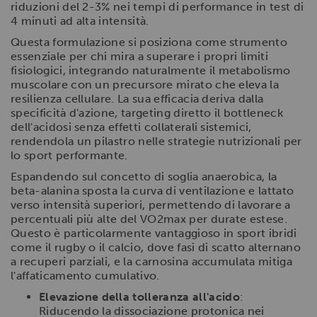
riduzioni del 2-3% nei tempi di performance in test di
Utilizziamo i cookie per personalizzare contenuti ed
4 minuti ad alta intensità.
annunci, per fornire funzionalità dei social media e per
analizzare il nostro traffico. Condividiamo inoltre
Questa formulazione si posiziona come strumento
essenziale per chi mira a superare i propri limiti
informazioni sul modo in cui utilizzi il nostro sito con i
fisiologici, integrando naturalmente il metabolismo
nostri partner che si occupano di analisi dei dati web,
muscolare con un precursore mirato che eleva la
pubblicità e social media, i quali potrebbero combinarle
resilienza cellulare. La sua efficacia deriva dalla
con altre informazioni che hai fornito loro o che hanno
specificità d'azione, targeting diretto il bottleneck
raccolto dal tuo utilizzo dei loro servizi.
dell'acidosi senza effetti collaterali sistemici,
rendendola un pilastro nelle strategie nutrizionali per
lo sport performante.
Espandendo sul concetto di soglia anaerobica, la
beta-alanina sposta la curva di ventilazione e lattato
verso intensità superiori, permettendo di lavorare a
percentuali più alte del VO2max per durate estese.
Questo è particolarmente vantaggioso in sport ibridi
come il rugby o il calcio, dove fasi di scatto alternano
a recuperi parziali, e la carnosina accumulata mitiga
l'affaticamento cumulativo.
Elevazione della tolleranza all'acido
:
Riducendo la dissociazione protonica nei