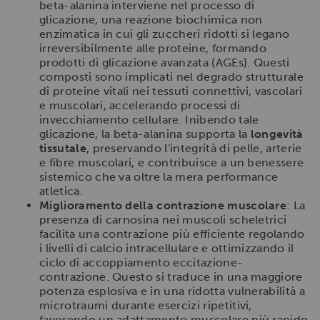
beta-alanina interviene nel processo di
glicazione, una reazione biochimica non
enzimatica in cui gli zuccheri ridotti si legano
irreversibilmente alle proteine, formando
prodotti di glicazione avanzata (AGEs). Questi
composti sono implicati nel degrado strutturale
di proteine vitali nei tessuti connettivi, vascolari
e muscolari, accelerando processi di
invecchiamento cellulare. Inibendo tale
glicazione, la beta-alanina supporta la
longevità
tissutale
, preservando l'integrità di pelle, arterie
e fibre muscolari, e contribuisce a un benessere
sistemico che va oltre la mera performance
atletica.
Miglioramento della contrazione muscolare
: La
presenza di carnosina nei muscoli scheletrici
facilita una contrazione più efficiente regolando
i livelli di calcio intracellulare e ottimizzando il
ciclo di accoppiamento eccitazione-
contrazione. Questo si traduce in una maggiore
potenza esplosiva e in una ridotta vulnerabilità a
microtraumi durante esercizi ripetitivi,
favorendo un adattamento muscolare più rapido