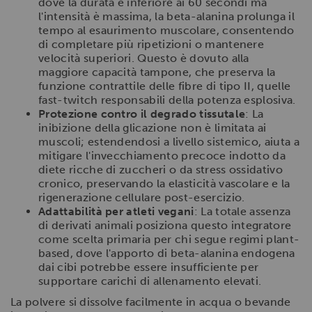
dove la durata è inferiore ai 60 secondi ma
l'intensità è massima, la beta-alanina prolunga il
tempo al esaurimento muscolare, consentendo
di completare più ripetizioni o mantenere
velocità superiori. Questo è dovuto alla
maggiore capacità tampone, che preserva la
funzione contrattile delle fibre di tipo II, quelle
fast-twitch responsabili della potenza esplosiva.
Protezione contro il degrado tissutale
: La
inibizione della glicazione non è limitata ai
muscoli; estendendosi a livello sistemico, aiuta a
mitigare l'invecchiamento precoce indotto da
diete ricche di zuccheri o da stress ossidativo
cronico, preservando la elasticità vascolare e la
rigenerazione cellulare post-esercizio.
Adattabilità per atleti vegani
: La totale assenza
di derivati animali posiziona questo integratore
come scelta primaria per chi segue regimi plant-
based, dove l'apporto di beta-alanina endogena
dai cibi potrebbe essere insufficiente per
supportare carichi di allenamento elevati.
La polvere si dissolve facilmente in acqua o bevande