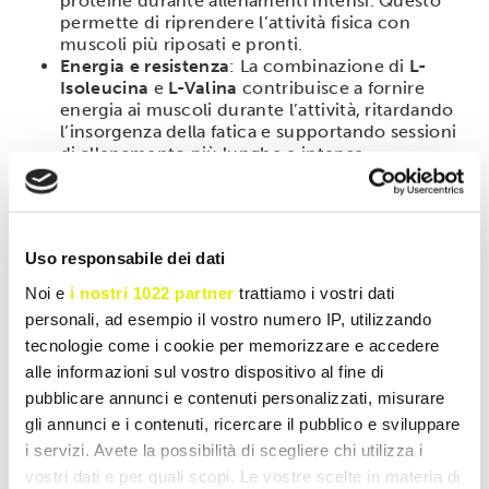
proteine durante allenamenti intensi. Questo
permette di riprendere l’attività fisica con
muscoli più riposati e pronti.
Energia e resistenza
: La combinazione di
L-
Isoleucina
e
L-Valina
contribuisce a fornire
energia ai muscoli durante l’attività, ritardando
l’insorgenza della fatica e supportando sessioni
di allenamento più lunghe e intense.
Un ulteriore punto di forza di questo integratore è la
sua
versatilità
. Può essere utilizzato sia prima che
durante o dopo l’allenamento, adattandosi alle
esigenze individuali dell’atleta. La formulazione in
Uso responsabile dei dati
compresse facilita l’assunzione, rendendo il prodotto
Noi e
i nostri 1022 partner
trattiamo i vostri dati
pratico per chi ha uno stile di vita dinamico. Ogni
compressa è studiata per fornire un dosaggio preciso
personali, ad esempio il vostro numero IP, utilizzando
di
BCAA
, garantendo un apporto costante e
tecnologie come i cookie per memorizzare e accedere
controllato di aminoacidi essenziali.
alle informazioni sul vostro dispositivo al fine di
La scelta di una proporzione 8:1:1 riflette un
pubblicare annunci e contenuti personalizzati, misurare
approccio scientifico avanzato, basato su studi che
gli annunci e i contenuti, ricercare il pubblico e sviluppare
evidenziano il ruolo predominante della
L-Leucina
i servizi. Avete la possibilità di scegliere chi utilizza i
nella sintesi proteica. Tuttavia, il bilanciamento con
L-
vostri dati e per quali scopi. Le vostre scelte in materia di
Isoleucina
e
L-Valina
assicura che l’integratore non