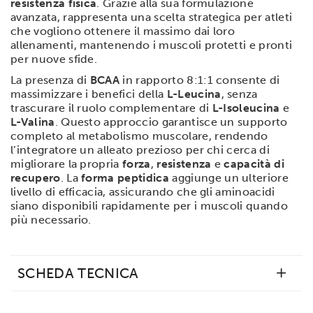
resistenza fisica
. Grazie alla sua formulazione
Utilizziamo i cookie per personalizzare contenuti ed
avanzata, rappresenta una scelta strategica per atleti
annunci, per fornire funzionalità dei social media e per
che vogliono ottenere il massimo dai loro
analizzare il nostro traffico. Condividiamo inoltre
allenamenti, mantenendo i muscoli protetti e pronti
informazioni sul modo in cui utilizzi il nostro sito con i
per nuove sfide.
nostri partner che si occupano di analisi dei dati web,
La presenza di
BCAA
in rapporto 8:1:1 consente di
pubblicità e social media, i quali potrebbero combinarle
massimizzare i benefici della
L-Leucina
, senza
con altre informazioni che hai fornito loro o che hanno
trascurare il ruolo complementare di
L-Isoleucina
e
raccolto dal tuo utilizzo dei loro servizi.
L-Valina
. Questo approccio garantisce un supporto
completo al metabolismo muscolare, rendendo
l’integratore un alleato prezioso per chi cerca di
migliorare la propria
forza
,
resistenza
e
capacità di
recupero
. La
forma peptidica
aggiunge un ulteriore
livello di efficacia, assicurando che gli aminoacidi
siano disponibili rapidamente per i muscoli quando
più necessario.
SCHEDA TECNICA