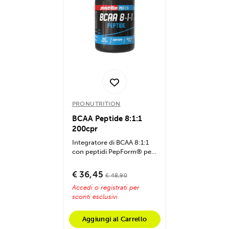
PRONUTRITION
BCAA Peptide 8:1:1
200cpr
Integratore di BCAA 8:1:1
con peptidi PepForm® per
massimizzare recupero
muscolare,...
€ 36,45
€ 48,90
Accedi o registrati per
sconti esclusivi
Aggiungi al Carrello