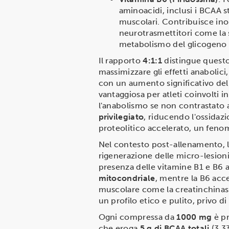
aminoacidi, inclusi i BCAA 
muscolari. Contribuisce inol
neurotrasmettitori come la s
metabolismo del glicogeno p
Il rapporto
4:1:1
distingue questo
massimizzare gli effetti anabolic
con un aumento significativo dell
vantaggiosa per atleti coinvolti i
l'anabolismo se non contrastato
privilegiato
, riducendo l'ossida
proteolitico accelerato, un feno
Nel contesto post-allenamento, 
rigenerazione delle micro-lesioni
presenza delle vitamine B1 e B6 a
mitocondriale
, mentre la B6 acce
muscolare come la creatinchinasi.
un profilo etico e pulito, privo d
Ogni compressa da
1000 mg
è pr
che eroga
5 g di BCAA totali
(3.33