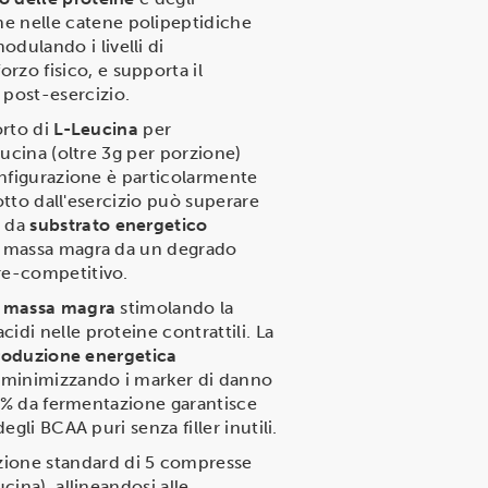
ne nelle catene polipeptidiche
odulando i livelli di
rzo fisico, e supporta il
 post-esercizio.
orto di
L-Leucina
per
eucina (oltre 3g per porzione)
onfigurazione è particolarmente
otto dall'esercizio può superare
o da
substrato energetico
la massa magra da un degrado
re-competitivo.
la massa magra
stimolando la
di nelle proteine contrattili. La
roduzione energetica
e minimizzando i marker di danno
00% da fermentazione garantisce
gli BCAA puri senza filler inutili.
zione standard di 5 compresse
ina), allineandosi alle