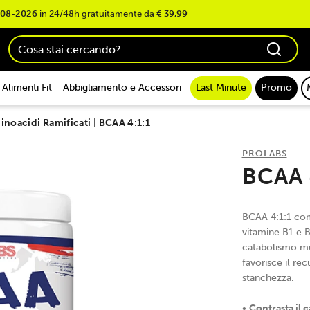
-08-2026
in 24/48h gratuitamente da
€ 39,99
Alimenti Fit
Abbigliamento e Accessori
Last Minute
Promo
noacidi Ramificati | BCAA 4:1:1
PROLABS
BCAA 
BCAA 4:1:1 comp
vitamine B1 e B6
catabolismo mu
favorisce il re
stanchezza.
•
Contrasta il 