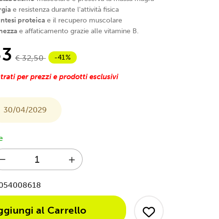
rgia
e resistenza durante l'attività fisica
intesi proteica
e il recupero muscolare
hezza
e affaticamento grazie alle vitamine B.
33
-41%
€ 32,50
trati per prezzi e prodotti esclusivi
30/04/2029
e
054008618
ggiungi al Carrello