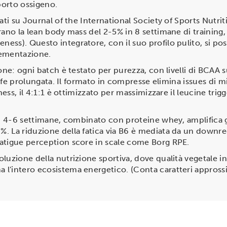
porto ossigeno.
cati su Journal of the International Society of Sports Nutr
ano la lean body mass del 2-5% in 8 settimane di training, 
ss). Questo integratore, con il suo profilo pulito, si po
plementazione.
one: ogni batch è testato per purezza, con livelli di BCAA s
-life prolungata. Il formato in compresse elimina issues di
eness, il 4:1:1 è ottimizzato per massimizzare il leucine tri
i 4-6 settimane, combinato con proteine whey, amplifica gai
. La riduzione della fatica via B6 è mediata da un downreg
atigue perception score in scale come Borg RPE.
luzione della nutrizione sportiva, dove qualità vegetale in
l'intero ecosistema energetico. (Conta caratteri appross