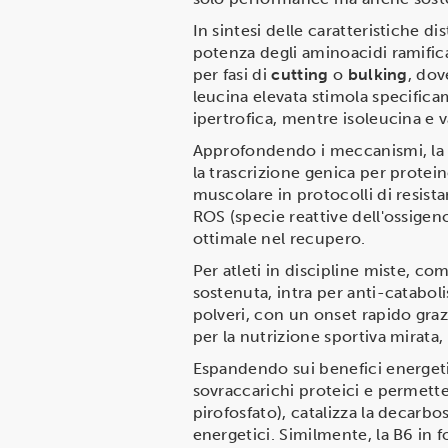
In sintesi delle caratteristiche d
potenza degli aminoacidi ramific
per fasi di
cutting
o
bulking
, dov
leucina elevata stimola specificam
ipertrofica, mentre isoleucina e v
Approfondendo i meccanismi, la 
la trascrizione genica per protei
muscolare in protocolli di resist
ROS (specie reattive dell'ossigen
ottimale nel recupero.
Per atleti in discipline miste, co
sostenuta, intra per anti-catabol
polveri, con un onset rapido grazi
per la nutrizione sportiva mirata
Espandendo sui benefici energet
sovraccarichi proteici e permet
pirofosfato), catalizza la decarbo
energetici. Similmente, la B6 in f