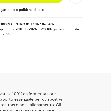
agamento e politiche di reso
ORDINA ENTRO
01d:18h:10m:47s
Spediremo il
10-08-2026
in 24/48h gratuitamente da
€ 39,99
ivati al 100% da fermentazione
porto essenziale per gli sportivi
l recupero post-allenamento. Gli
rganismo non può sintetizzare