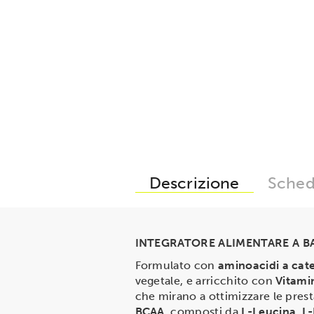
Descrizione
Sched
INTEGRATORE ALIMENTARE A BA
Formulato con
aminoacidi a cat
vegetale, e arricchito con
Vitami
che mirano a ottimizzare le prest
BCAA
, composti da
L-Leucina
,
L-