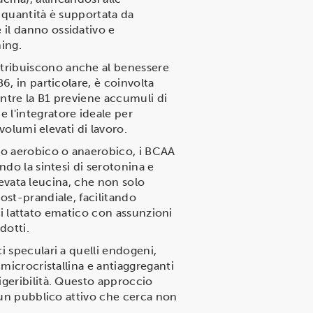
 quantità è supportata da
il danno ossidativo e
ing.
tribuiscono anche al benessere
6, in particolare, è coinvolta
entre la B1 previene accumuli di
 l'integratore ideale per
volumi elevati di lavoro.
zio aerobico o anaerobico, i BCAA
ndo la sintesi di serotonina e
elevata leucina, che non solo
ost-prandiale, facilitando
 di lattato ematico con assunzioni
dotti.
i speculari a quelli endogeni,
microcristallina e antiaggreganti
igeribilità. Questo approccio
i un pubblico attivo che cerca non