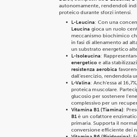
autonomamente, rendendoli indispe
proteico durante sforzi intensi.
L-Leucina
: Con una concent
Leucina
gioca un ruolo cent
meccanismo biochimico chiav
in fasi di allenamento ad alt
un substrato energetico alte
L-Isoleucina
: Rappresentand
energetico
e alla stabilizza
resistenza aerobica
favorend
dall'esercizio, rendendola u
L-Valina
: Anch'essa al 16,7%
proteica muscolare. Parteci
glucosio per sostenere l'ene
complessivo per un recuper
Vitamina B1 (Tiamina)
: Pre
B1
è un cofattore enzimatic
primaria. Supporta il normal
conversione efficiente dei n
Vitamina B6 (Piridossina)
: 