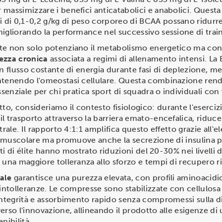
massimizzare i benefici anticatabolici e anabolici. Questa
di 0,1-0,2 g/kg di peso corporeo di BCAA possano ridurre 
igliorando la performance nel successivo sessione di train
te non solo potenziano il metabolismo energetico ma con
ezza cronica
associata a regimi di allenamento intensi. La B
un flusso costante di energia durante fasi di deplezione, m
ntenendo l'omeostasi cellulare. Questa combinazione rende
ssenziale per chi pratica sport di squadra o individuali con 
o, consideriamo il contesto fisiologico: durante l'eserci
l trasporto attraverso la barriera emato-encefalica, riduce
trale. Il rapporto 4:1:1 amplifica questo effetto grazie all'
ia muscolare ma promuove anche la secrezione di insulina p
leti di élite hanno mostrato riduzioni del 20-30% nei livelli
 una maggiore tolleranza allo sforzo e tempi di recupero ri
ale
garantisce una purezza elevata, con profili aminoacidic
 intolleranze. Le compresse sono stabilizzate con cellulosa 
 integrità e assorbimento rapido senza compromessi sulla d
erso l'innovazione, allineando il prodotto alle esigenze d
ibilità.