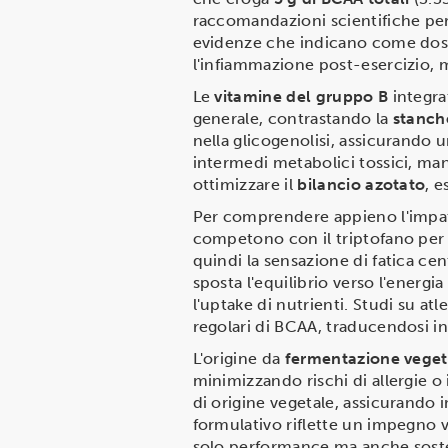
raccomandazioni scientifiche per 
evidenze che indicano come dosi 
l'infiammazione post-esercizio, m
Le
vitamine del gruppo B
integra
generale, contrastando la
stanch
nella glicogenolisi, assicurando 
intermedi metabolici tossici, ma
ottimizzare il
bilancio azotato
, e
Per comprendere appieno l'impatt
competono con il triptofano per i
quindi la sensazione di fatica cen
sposta l'equilibrio verso l'energ
l'uptake di nutrienti. Studi su at
regolari di BCAA, traducendosi in
L'origine da
fermentazione veget
minimizzando rischi di allergie o
di origine vegetale, assicurando
formulativo riflette un impegno v
solo performance ma anche sosten