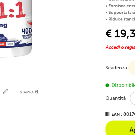
•
Fornisce ene
•
Supporta la s
•
Riduce stanc
€ 19,
Accedi o regis
Scadenza
Disponibil
E
STAMPA
Quantità
8017
EAN :
A