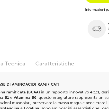
Informazioni p
a Tecnica
Caratteristiche
SE DI AMINOACIDI RAMIFICATI
ena ramificata (BCAA)
in un rapporto innovativo
4:1:1
, der
na B1
e
Vitamina B6
, questo integratore rappresenta un sup
azioni muscolari, preservare la massa magra e accelerare i
Isoleucina
e
L-Valina
, sono aminoacidi essenziali che l'o