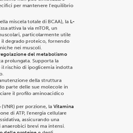
ifici per mantenere l'equilibrio
lla miscela totale di BCAA), la
L-
Essa attiva la via mTOR, un
uscolari, particolarmente utile
re il degrado proteico, fornendo
eniche nei muscoli.
regolazione del metabolismo
sica prolungata. Supporta la
il rischio di ipoglicemia indotta
o.
anutenzione della struttura
do parte delle sue molecole in
ciare il profilo aminoacidico
o (VNR) per porzione, la
Vitamina
one di ATP, l'energia cellulare
ossidativa, assicurando una
i anaerobici brevi ma intensi.
 delle proteine
e degli