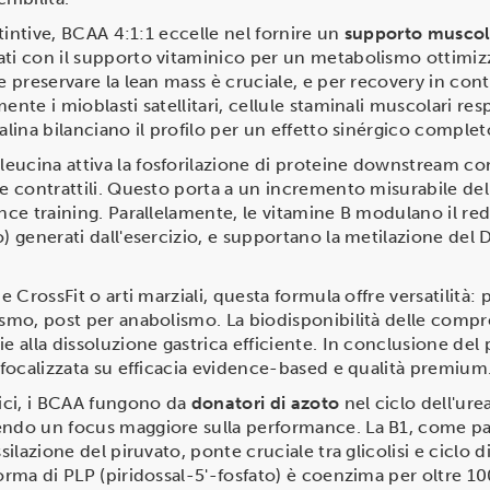
istintive, BCAA 4:1:1 eccelle nel fornire un
supporto muscol
ati con il supporto vitaminico per un metabolismo ottimiz
e preservare la lean mass è cruciale, e per recovery in cont
ente i mioblasti satellitari, cellule staminali muscolari res
alina bilanciano il profilo per un effetto sinérgico complet
leucina attiva la fosforilazione di proteine downstream 
ne contrattili. Questo porta a un incremento misurabile del
ance training. Parallelamente, le vitamine B modulano il re
o) generati dall'esercizio, e supportano la metilazione de
me CrossFit o arti marziali, questa formula offre versatilità
ismo, post per anabolismo. La biodisponibilità delle compr
e alla dissoluzione gastrica efficiente. In conclusione del 
, focalizzata su efficacia evidence-based e qualità premium
ici, i BCAA fungono da
donatori di azoto
nel ciclo dell'ure
tendo un focus maggiore sulla performance. La B1, come p
ssilazione del piruvato, ponte cruciale tra glicolisi e ciclo
orma di PLP (piridossal-5'-fosfato) è coenzima per oltre 100 