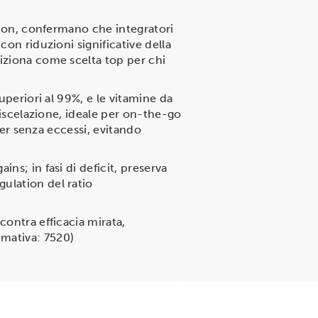
ition, confermano che integratori
con riduzioni significative della
siziona come scelta top per chi
uperiori al 99%, e le vitamine da
 miscelazione, ideale per on-the-go
gger senza eccessi, evitando
ns; in fasi di deficit, preserva
ulation del ratio
contra efficacia mirata,
imativa: 7520)