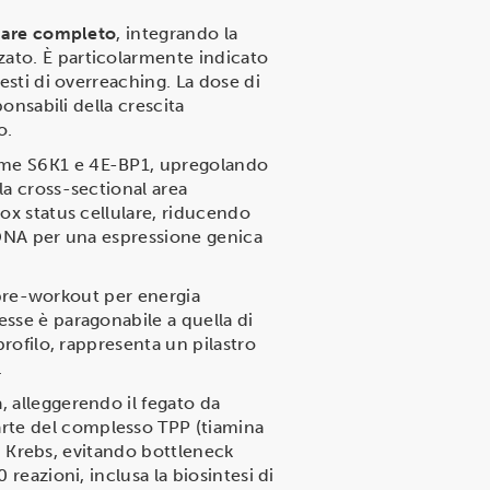
are completo
, integrando la
zato. È particolarmente indicato
esti di overreaching. La dose di
ponsabili della crescita
o.
come S6K1 e 4E-BP1, upregolando
la cross-sectional area
dox status cellulare, riducendo
l DNA per una espressione genica
: pre-workout per energia
esse è paragonabile a quella di
profilo, rappresenta un pilastro
.
a, alleggerendo il fegato da
arte del complesso TPP (tiamina
 di Krebs, evitando bottleneck
reazioni, inclusa la biosintesi di