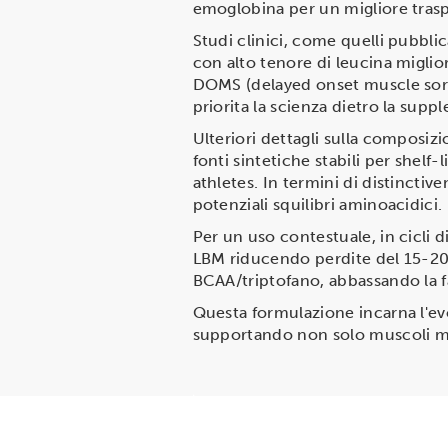
emoglobina per un migliore tras
Studi clinici, come quelli pubbli
con alto tenore di leucina miglior
DOMS (delayed onset muscle sorene
priorita la scienza dietro la sup
Ulteriori dettagli sulla composizi
fonti sintetiche stabili per shelf
athletes. In termini di distinctiv
potenziali squilibri aminoacidici.
Per un uso contestuale, in cicli d
LBM riducendo perdite del 15-20%
BCAA/triptofano, abbassando la f
Questa formulazione incarna l'evo
supportando non solo muscoli ma 