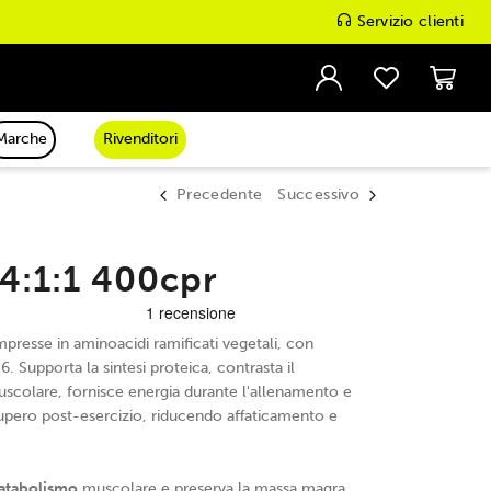
Servizio clienti
Marche
Rivenditori
Precedente
Successivo
4:1:1 400cpr
resse in aminoacidi ramificati vegetali, con
. Supporta la sintesi proteica, contrasta il
scolare, fornisce energia durante l'allenamento e
cupero post-esercizio, riducendo affaticamento e
catabolismo
muscolare e preserva la massa magra