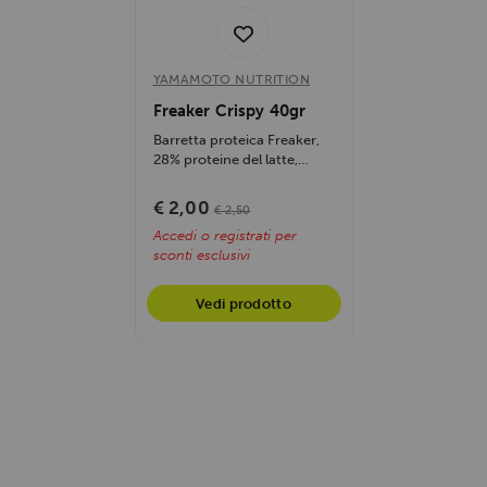
YAMAMOTO NUTRITION
Freaker Crispy 40gr
Barretta proteica Freaker,
28% proteine del latte,
nutriente e saziante. Senza
olio di...
€ 2,00
€ 2,50
Accedi o registrati per
sconti esclusivi
Vedi prodotto